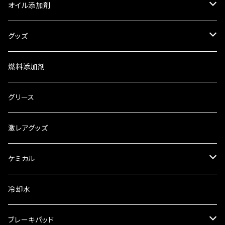
ロイヤルパープル
オイル添加剤
HPS スタンダードオイル
トライボダイン
SOD-1
グッズ
XPR レーシングオイル
中国興業
WAGNER
車検証入れ
燃料添加剤
ギアオイル ATオイル
オリジナルオイル
ロイヤルパープル
お茶
グリース
2サイクルオイル
パワークラスターオイル
エアコン
御守り
激レアグッズ
慣らし用オイル
レーシング
ケミカル
レーシング 漆黒
ヤマルーブ
冷却水
ビレンザ
クリーンワックス
ブレーキパッド