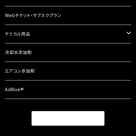
Winmax
Webチケット・サブスクプラン
APシリーズ
ケミカル用品
ATシリーズ①
Berryman
冷却水添加剤
ATシリーズ②
エアコン添加剤
ATシリーズ③
AdBlue®
ブレーキロータ
商品一覧に戻る