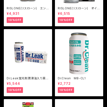
RISLONE(リスローン) エンジ
RISLONE(リスローン) オイル
ンリペア
シールリペア
¥4,931
¥6,515
10%OFF
10%OFF
Dr.Leak蛍光剤潤滑油入り漏れ
Dr.Clean MB-CL1
止め剤
¥5,544
¥2,772
10%OFF
10%OFF