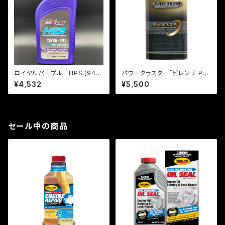
ロイヤルパープル HPS (946
パワークラスター「ビレンザ Pro
ml)
漆黒」1L
¥4,532
¥5,500
セール中の商品