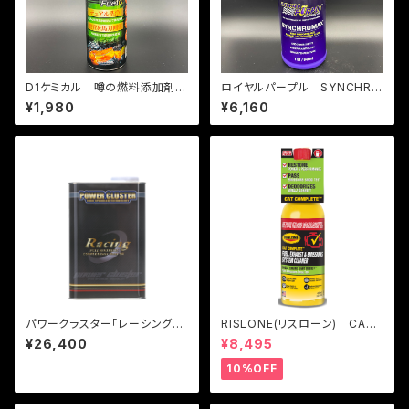
D1ケミカル 噂の燃料添加剤
ロイヤルパープル SYNCHRO
「SOD-1 FuelG」
MAX
¥1,980
¥6,160
パワークラスター「レーシング
RISLONE(リスローン) CAT
漆黒」4L
コンプリート ※本製品はガソ
¥26,400
¥8,495
リン車専用です
10%OFF