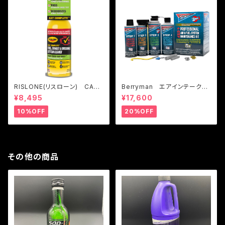
RISLONE(リスローン) CAT
Berryman エアインテーク＆
コンプリート ※本製品はガソ
フューエルシステム ４ステップ
¥8,495
¥17,600
リン車専用です
メンテナンスキット
10%OFF
20%OFF
その他の商品