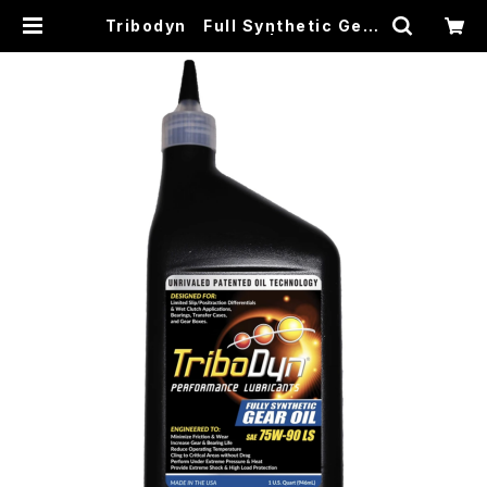
Tribodyn Full Synthetic Gear
Oil LSD 75W-90 | 大林モーター
ス×FUN CUBE