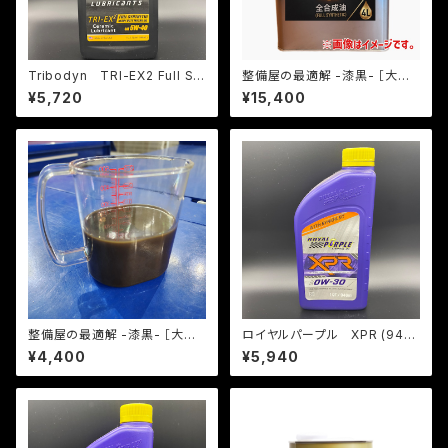
Tribodyn TRI-EX2 Full Sy
整備屋の最適解 -漆黒- ［大林
nthetic Motor Oil Heavy-D
モータース オリジナルオイル］4
¥5,720
¥15,400
uty
L
整備屋の最適解 -漆黒- ［大林
ロイヤルパープル XPR (946
モータース オリジナルオイル］1
ml)
¥4,400
¥5,940
Lリサイクルボトル