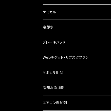
慣らし用オイル
レーシング
ケミカル
レーシング 漆黒
ヤマルーブ
冷却水
ビレンザ
クリーンワックス
ブレーキパッド
Winmax
Webチケット・サブスクプラン
APシリーズ
ケミカル用品
ATシリーズ①
Berryman
冷却水添加剤
ATシリーズ②
エアコン添加剤