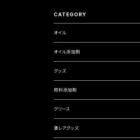
CATEGORY
オイル
ロイヤルパープル
オイル添加剤
HPS スタンダードオイル
トライボダイン
SOD-1
グッズ
XPR レーシングオイル
中国興業
WAGNER
車検証入れ
燃料添加剤
ギアオイル ATオイル
オリジナルオイル
ロイヤルパープル
お茶
グリース
2サイクルオイル
パワークラスターオイル
エアコン
御守り
激レアグッズ