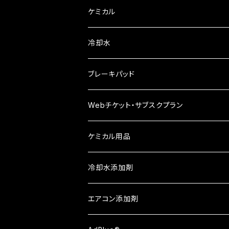
慣らし用オイル
レーシング
ケミカル
レーシング 漆黒
ヤマルーブ
冷却水
ビレンザ
クリーンワックス
ブレーキパッド
Winmax
Webチケット・サブスクプラン
APシリーズ
ケミカル用品
ATシリーズ①
Berryman
冷却水添加剤
ATシリーズ②
エアコン添加剤
ATシリーズ③