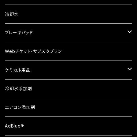
レーシング 漆黒
ヤマルーブ
冷却水
ビレンザ
クリーンワックス
ブレーキパッド
Winmax
Webチケット・サブスクプラン
APシリーズ
ケミカル用品
ATシリーズ①
Berryman
冷却水添加剤
ATシリーズ②
エアコン添加剤
ATシリーズ③
AdBlue®