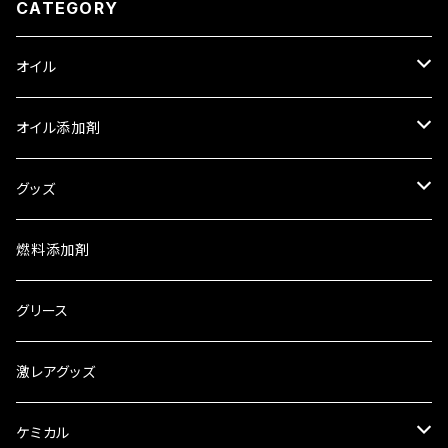
CATEGORY
オイル
ロイヤルパープル
オイル添加剤
HPS スタンダードオイル
トライボダイン
SOD-1
グッズ
XPR レーシングオイル
中国興業
WAGNER
車検証入れ
燃料添加剤
ギアオイル ATオイル
オリジナルオイル
ロイヤルパープル
お茶
グリース
2サイクルオイル
パワークラスターオイル
エアコン
御守り
激レアグッズ
慣らし用オイル
レーシング
ケミカル