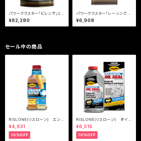
パワークラスター「ビレンザ」20
パワークラスター「レーシング
L
漆黒」1L
¥82,280
¥6,908
セール中の商品
RISLONE(リスローン) エンジ
RISLONE(リスローン) オイル
ンリペア
シールリペア
¥4,931
¥6,515
10%OFF
10%OFF