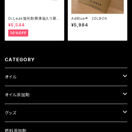
Dr.Leak蛍光剤潤滑油入り漏れ
AdBlue® 20LBOX
止め剤
¥5,544
¥5,984
10%OFF
CATEGORY
オイル
ロイヤルパープル
オイル添加剤
HPS スタンダードオイル
トライボダイン
SOD-1
グッズ
XPR レーシングオイル
中国興業
WAGNER
車検証入れ
燃料添加剤