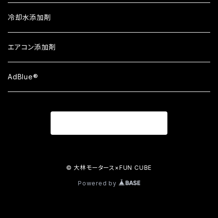
ATシリーズ①
Berryman
冷却水添加剤
ATシリーズ②
エアコン添加剤
ATシリーズ③
AdBlue®
ブレーキロータ
商品一覧に戻る
© 大林モータース×FUN CUBE
Powered by