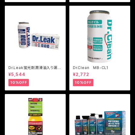
Dr.Leak蛍光剤潤滑油入り漏れ
Dr.Clean MB-CL1
止め剤
¥5,544
¥2,772
10%OFF
10%OFF