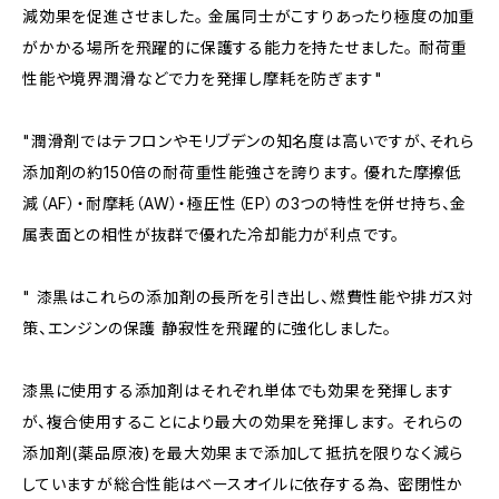
減効果を促進させました。 金属同士がこすりあったり極度の加重
がかかる場所を飛躍的に保護する能力を持たせました。 耐荷重
性能や境界潤滑などで力を発揮し摩耗を防ぎます"
"潤滑剤ではテフロンやモリブデンの知名度は高いですが、それら
添加剤の約150倍の耐荷重性能強さを誇ります。 優れた摩擦低
減（AF）・耐摩耗（AW）・極圧性（EP）の3つの特性を併せ持ち、金
属表面との相性が抜群で優れた冷却能力が利点です。
" 漆黒はこれらの添加剤の長所を引き出し、燃費性能や排ガス対
策、エンジンの保護 静寂性を飛躍的に強化しました。
漆黒に使用する添加剤はそれぞれ単体でも効果を発揮します
が、複合使用することにより最大の効果を発揮します。 それらの
添加剤(薬品原液)を最大効果まで添加して抵抗を限りなく減ら
していますが総合性能はベースオイルに依存する為、 密閉性か