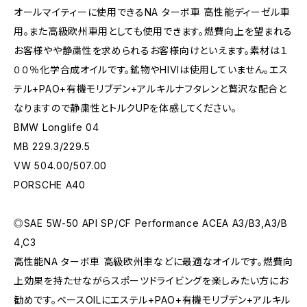
オールマイティーに使用できるNA ターボ車 高性能ディーゼル車
用。また高級欧州車用としても使用できます。燃費向上を望まれる
お客様やや静粛性を求められるお客様向けといえます。素材は１
００％化学合成オイルです。鉱物やHIVIは使用していません。エス
テル+PAO+有機モリブデン+アルキルナフタレンと贅沢な配合と
なりますので静粛性とトルクUPを体感してください。
BMW Longlife 04
MB 229.3/229.5
VW 504.00/507.00
PORSCHE A40
◎SAE 5W-50 API SP/CF Performance ACEA A3/B3,A3/B
4,C3
高性能NA ターボ車 高級欧州車などに最適なオイルです。燃費向
上効果を持たせながらスポーツドライビングを楽しみたい方にお
勧めです。ベースOILにエステル+PAO+有機モリブデン+アルキル