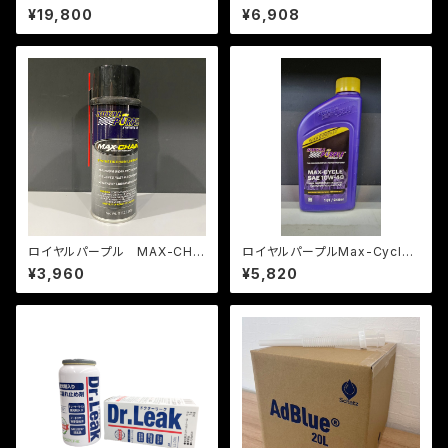
漆黒」4L
漆黒」1L
¥19,800
¥6,908
ロイヤルパープル MAX-CHAI
ロイヤルパープルMax-Cycle
N（潤滑剤） スプレータイプ
SEA 10w-40（MOTORCYCL
¥3,960
¥5,820
E AND ATV OIL）