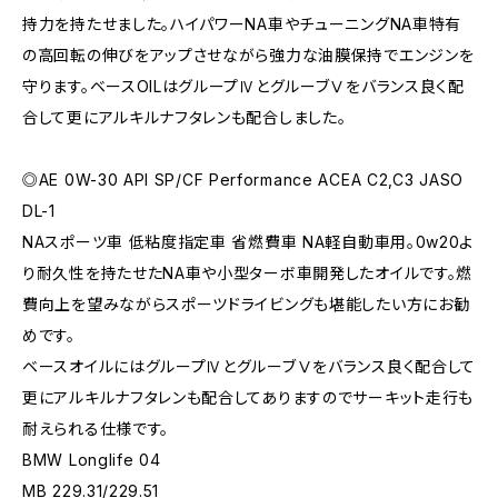
持力を持たせました。ハイパワーNA車やチューニングNA車特有
の高回転の伸びをアップさせながら強力な油膜保持でエンジンを
守ります。ベースOILはグループⅣとグルーブⅤをバランス良く配
合して更にアルキルナフタレンも配合しました。
◎AE 0W-30 API SP/CF Performance ACEA C2,C3 JASO
DL-1
NAスポーツ車 低粘度指定車 省燃費車 NA軽自動車用。0w20よ
り耐久性を持たせたNA車や小型ターボ車開発したオイルです。燃
費向上を望みながらスポーツドライビングも堪能したい方にお勧
めです。
ベースオイルにはグループⅣとグルーブⅤをバランス良く配合して
更にアルキルナフタレンも配合してありますのでサーキット走行も
耐えられる仕様です。
BMW Longlife 04
MB 229.31/229.51