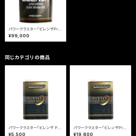
パワークラスター「ビレンザPro
漆黒」20L
¥99,000
同じカテゴリの商品
パワークラスター「ビレンザ Pro
パワークラスター「ビレンザPro
漆黒」1L
漆黒」4L
¥5,500
¥19,800