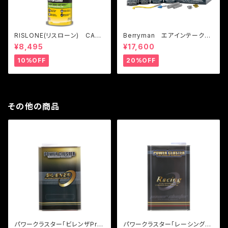
RISLONE(リスローン) CAT
Berryman エアインテーク＆
コンプリート ※本製品はガソ
フューエルシステム ４ステップ
¥8,495
¥17,600
リン車専用です
メンテナンスキット
10%OFF
20%OFF
その他の商品
パワークラスター「ビレンザPro
パワークラスター「レーシング