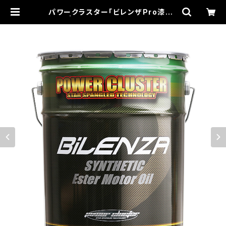
パワークラスター「ビレンザPro漆黒」
20L | 大林モータース×FUN CUBE