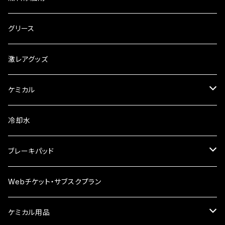
ギアオイル ATオイル
オリジナルオイル
ロイヤルパープル
お茶
グリース
2サイクルオイル
パワークラスターオイル
エアコン
御守り
激レアグッズ
慣らし用オイル
レーシング
ケミカル
レーシング 漆黒
ヤマルーブ
冷却水
ビレンザ
クリーンワックス
ブレーキパッド
Winmax
Webチケット・サブスクプラン
APシリーズ
ケミカル用品