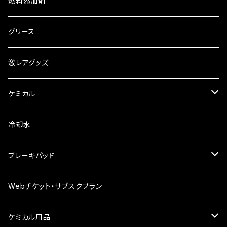
中国興業
WAGNER
車検証入れ
燃料添加剤
ギアオイル ATオイル
オリジナルオイル
ロイヤルパープル
お茶
グリース
2サイクルオイル
パワークラスターオイル
エアコン
御守り
激レアグッズ
慣らし用オイル
レーシング
ケミカル
レーシング 漆黒
ヤマルーブ
冷却水
ビレンザ
クリーンワックス
ブレーキパッド
Winmax
Webチケット・サブスクプラン
APシリーズ
ケミカル用品