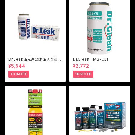
Dr.Leak蛍光剤潤滑油入り漏れ
Dr.Clean MB-CL1
止め剤
¥5,544
¥2,772
10%OFF
10%OFF