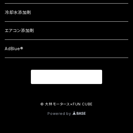
ATシリーズ①
Berryman
冷却水添加剤
ATシリーズ②
エアコン添加剤
ATシリーズ③
AdBlue®
ブレーキロータ
商品一覧に戻る
© 大林モータース×FUN CUBE
Powered by