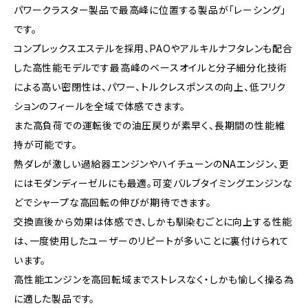
パワークラスター製品で最高峰に位置する製品が「レーシング」
です。
コンプレックスエステルを採用、PAOやアルキルナフタレンも配合
した高性能モデルです最高峰のベースオイルと分子細分化技術
による高い密閉性は、パワー、トルクレスポンスの向上、低フリク
ションのフィールを全域で体感できます。
また高負荷での運転後での油圧戻りが素早く、長期間の性能維
持が可能です。
熱ダレが激しい過給器エンジンやハイチューンのNAエンジン、更
にはモダンディーゼルにも最適。可変バルブタイミングエンジンな
どでシャープな高回転の伸びが期待できます。
交換直後から効果は体感でき、しかも馴染むごとに向上する性能
は、一度使用したユーザーのリピートが多いことに裏付けられて
います。
高性能エンジンを高回転域までストレスなく・しかも愉しく操る為
に適した製品です。