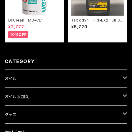
Dr.Clean MB-CL1
Tribodyn TRI-EX2 Full Sy
nthetic Motor Oil Heavy-D
¥2,772
¥5,720
uty
10%OFF
CATEGORY
オイル
ロイヤルパープル
オイル添加剤
HPS スタンダードオイル
トライボダイン
SOD-1
グッズ
XPR レーシングオイル