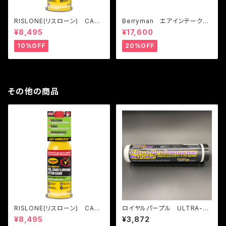
RISLONE(リスローン) CAT
Berryman エアインテーク＆
コンプリート ※本製品はガソ
フューエルシステム ４ステップ
¥8,495
¥17,600
リン車専用です
メンテナンスキット
10%OFF
20%OFF
その他の商品
RISLONE(リスローン) CAT
ロイヤルパープル ULTRA-PE
コンプリート ※本製品はガソ
RFORMANCE GREASE
¥8,495
¥3,872
リン車専用です