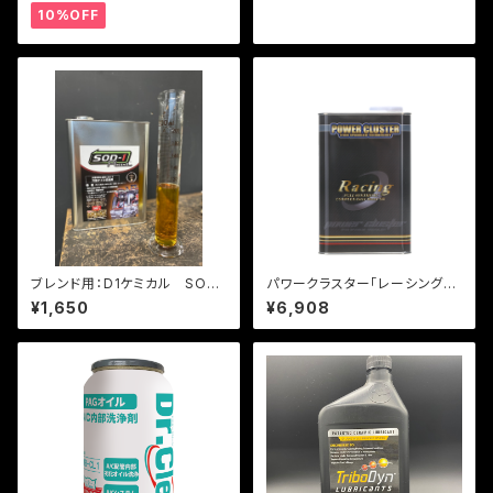
10%OFF
ブレンド用：D1ケミカル SOD-
パワークラスター「レーシング
1 Plus (100ml)
漆黒」1L
¥1,650
¥6,908