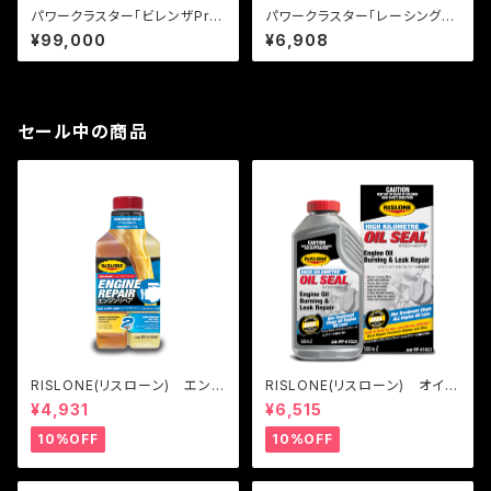
パワークラスター「ビレンザPro
パワークラスター「レーシング
漆黒」20L
漆黒」1L
¥99,000
¥6,908
セール中の商品
RISLONE(リスローン) エンジ
RISLONE(リスローン) オイル
ンリペア
シールリペア
¥4,931
¥6,515
10%OFF
10%OFF